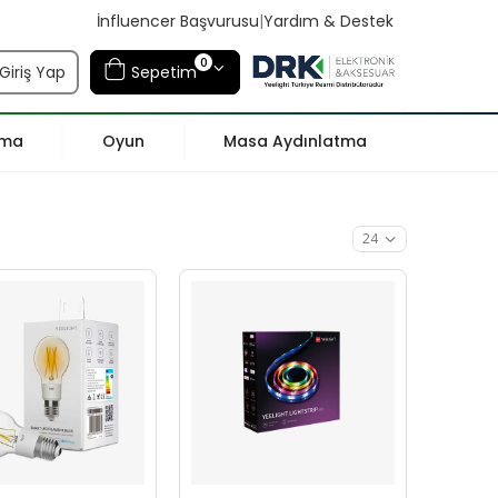
İnfluencer Başvurusu
|
Yardım & Destek
0
Giriş Yap
Sepetim
tma
Oyun
Masa Aydınlatma