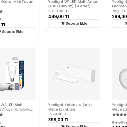
 Kristal Mini Tavan
Yeelight W1 LED Akıllı Ampul
Yeelight
ı
GU10 (Beyaz) (4 Adet)
Filamen
2.799,00 TL
719,00 TL
499,00 TL
299,00
TL
Sepete Ekle
 TL
Sepete Ekle
 W3 LED Akıllı
Yeelight Kablosuz Şarjlı
Yeelight
27(ayarlanabilir
Gece Lambası
Gece L
1.299,00 TL
399,00 TL
L
619,00 T
Sepete Ekle