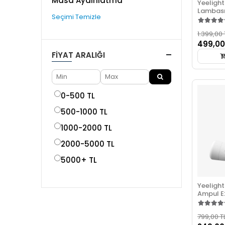
Masa Aydınlatma
Yeelight
Lambas
Seçimi Temizle
1.399,00 
499,00
FIYAT ARALIĞI
0-500 TL
500-1000 TL
1000-2000 TL
2000-5000 TL
5000+ TL
Yeelight
Ampul E
sarı)
799,00 T