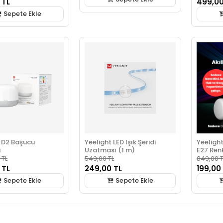
 TL
499,00
Sepete Ekle
t D2 Başucu
Yeelight LED Işık Şeridi
Yeelight
ı
Uzatması (1 m)
E27 Renk
Gerekli)
 TL
549,00 TL
849,00 T
 TL
249,00 TL
199,00
Sepete Ekle
Sepete Ekle