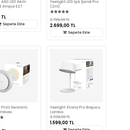
 A60 LED Akıllı
Yeelight LED Işık Şeridi Pro
t Ampul E27
(2m)
 TL
2.799,00 TL
Sepete Ekle
2.699,00 TL
Sepete Ekle
 Prizli Sensörlü
Yeelight Staria Pro Başucu
ambası
Lamba
3.339,00 TL
1.599,00 TL
L
Sepete Ekle