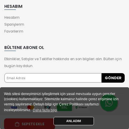
HESABIM
Hesabım
Siparişlerim
Favorilerim
BÜLTENE ABONE OL
Etkinlikler, Satışlar ve Teklifler hakkında en son bilgileri alın. Bülten için
bugün kaydolun.
Web sitesi deneyiminizi iyileştirmek için yasal mevzuata uygun çerezler
© yeelight.com.tr - Tüm Hakları Saklıdır.
(cookies) kullanmaktayız. Sitemizde kalmanız halinde çerez erişimine izin
vermiş sayılırsınız. Detaylı bilgi için Çerez Politikası sayfamızı
inceleyebilirsiniz.
Daha fazla bilgi
ANLADIM
SEPETE EKLE