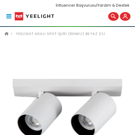
İnfluencer Başvurusu
|
Yardım & Destek
YEELIGHT AKILLI SPOT IŞIĞI (RENKLI) BEYAZ 2'LI