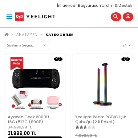
İnfluencer Başvurusu
|
Yardım & Destek
ANASAYFA
KATEGORİLER
Ayaneo Geek 6800U
Yeelight Beam RGBIC Işık
16G+512G (800P)
Çubuğu (2 li Paket)
34.999,99 TL
31.999,00 TL
4.099,00 TL