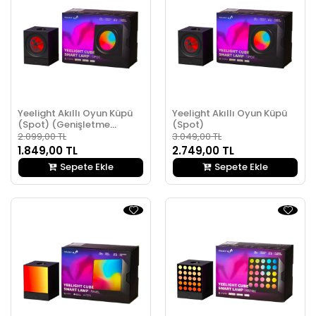
Yeelight Akıllı Oyun Küpü
Yeelight Akıllı Oyun Küpü
(Spot) (Genişletme
(Spot)
Paketi)
2.099,00 TL
3.049,00 TL
1.849,00 TL
2.749,00 TL
Sepete Ekle
Sepete Ekle