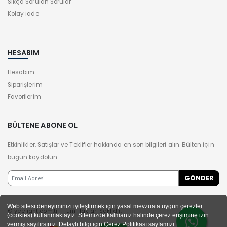
Sıkça Sorulan Sorular
Kolay İade
HESABIM
Hesabım
Siparişlerim
Favorilerim
BÜLTENE ABONE OL
Etkinlikler, Satışlar ve Teklifler hakkında en son bilgileri alın. Bülten için
bugün kaydolun.
Web sitesi deneyiminizi iyileştirmek için yasal mevzuata uygun çerezler
© yeelight.com.tr - Tüm Hakları Saklıdır.
(cookies) kullanmaktayız. Sitemizde kalmanız halinde çerez erişimine izin
vermiş sayılırsınız. Detaylı bilgi için Çerez Politikası sayfamızı