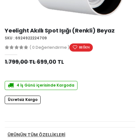
Yeelight Akıllı Spot Işığı (Renkli) Beyaz
SKU : 6924922224709
( 0 Değerlendirme )
BEĞEN
1.799,00 TL
699,00 TL
4 İş Günü içerisinde Kargoda
Ücretsiz Kargo
PAYLAŞ:
ÜRÜNÜN TÜM ÖZELLİKLERİ