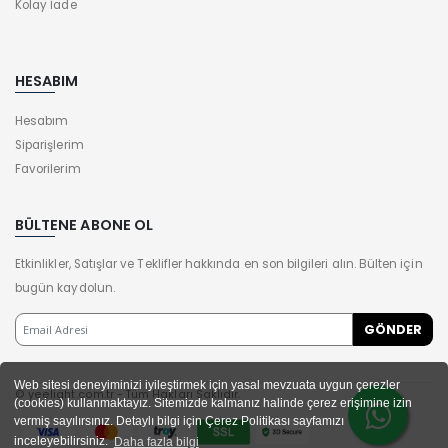
Kolay İade
HESABIM
Hesabım
Siparişlerim
Favorilerim
BÜLTENE ABONE OL
Etkinlikler, Satışlar ve Teklifler hakkında en son bilgileri alın. Bülten için
bugün kaydolun.
Web sitesi deneyiminizi iyileştirmek için yasal mevzuata uygun çerezler
© yeelight.com.tr - Tüm Hakları Saklıdır.
(cookies) kullanmaktayız. Sitemizde kalmanız halinde çerez erişimine izin
vermiş sayılırsınız. Detaylı bilgi için Çerez Politikası sayfamızı
inceleyebilirsiniz.
Daha fazla bilgi