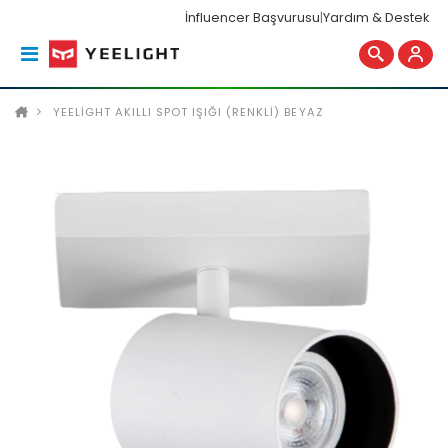
İnfluencer Başvurusu
|
Yardım & Destek
YEELIGHT AKILLI SPOT IŞIĞI (RENKLI) BEYAZ