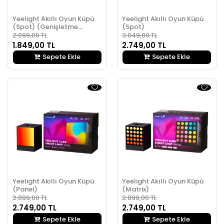
Yeelight Akıllı Oyun Küpü
Yeelight Akıllı Oyun Küpü
(Spot) (Genişletme
(Spot)
Paketi)
2.099,00 TL
3.049,00 TL
1.849,00 TL
2.749,00 TL
Sepete Ekle
Sepete Ekle
Yeelight Akıllı Oyun Küpü
Yeelight Akıllı Oyun Küpü
(Panel)
(Matrix)
2.899,00 TL
2.899,00 TL
2.749,00 TL
2.749,00 TL
Sepete Ekle
Sepete Ekle