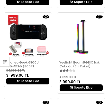
Sepete Ekle
Sepete Ekle
Ayaneo Geek 6800U
Yeelight Beam RGBIC Işık
16G+512G (800P)
Çubuğu (2 li Paket)
34.999,99 TL
31.999,00 TL
4.099,00 TL
Sepete Ekle
3.999,00 TL
Sepete Ekle