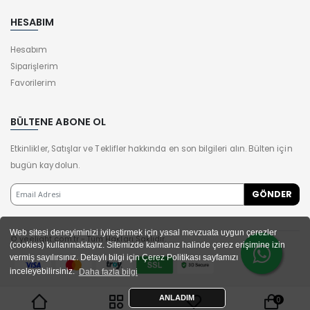
HESABIM
Hesabım
Siparişlerim
Favorilerim
BÜLTENE ABONE OL
Etkinlikler, Satışlar ve Teklifler hakkında en son bilgileri alın. Bülten için
bugün kaydolun.
Web sitesi deneyiminizi iyileştirmek için yasal mevzuata uygun çerezler
© yeelight.com.tr - Tüm Hakları Saklıdır.
(cookies) kullanmaktayız. Sitemizde kalmanız halinde çerez erişimine izin
vermiş sayılırsınız. Detaylı bilgi için Çerez Politikası sayfamızı
inceleyebilirsiniz.
Daha fazla bilgi
ANLADIM
0