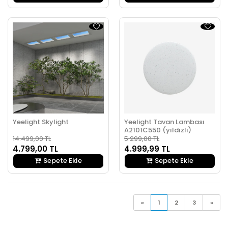
Yeelight Skylight
Yeelight Tavan Lambası
A2101C550 (yıldızlı)
14.499,00 TL
5.299,00 TL
4.799,00 TL
4.999,99 TL
Sepete Ekle
Sepete Ekle
«
1
2
3
»