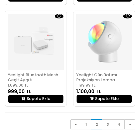
Yeelight Bluetooth Mesh
Yeelight Gün Batımı
Geçit Aygıtı
Projeksiyon Lamba
1.699,00 TL
1.199,99 TL
999,00 TL
1.100,00 TL
Sepete Ekle
Sepete Ekle
«
1
2
3
4
»