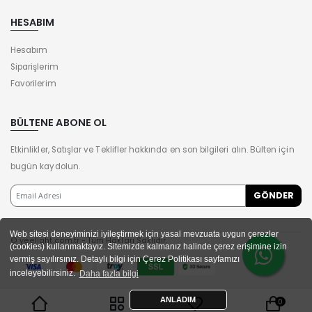
HESABIM
Hesabım
Siparişlerim
Favorilerim
BÜLTENE ABONE OL
Etkinlikler, Satışlar ve Teklifler hakkında en son bilgileri alın. Bülten için
bugün kaydolun.
Web sitesi deneyiminizi iyileştirmek için yasal mevzuata uygun çerezler
© yeelight.com.tr - Tüm Hakları Saklıdır.
(cookies) kullanmaktayız. Sitemizde kalmanız halinde çerez erişimine izin
vermiş sayılırsınız. Detaylı bilgi için Çerez Politikası sayfamızı
inceleyebilirsiniz.
Daha fazla bilgi
ANLADIM
0