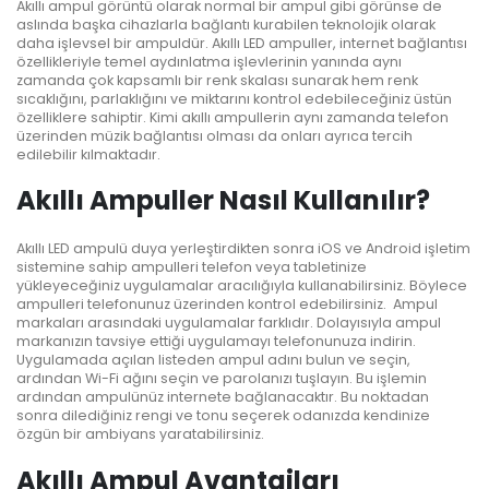
Akıllı ampul görüntü olarak normal bir ampul gibi görünse de
aslında başka cihazlarla bağlantı kurabilen teknolojik olarak
daha işlevsel bir ampuldür. Akıllı LED ampuller, internet bağlantısı
özellikleriyle temel aydınlatma işlevlerinin yanında aynı
zamanda çok kapsamlı bir renk skalası sunarak hem renk
sıcaklığını, parlaklığını ve miktarını kontrol edebileceğiniz üstün
özelliklere sahiptir. Kimi akıllı ampullerin aynı zamanda telefon
üzerinden müzik bağlantısı olması da onları ayrıca tercih
edilebilir kılmaktadır.
Akıllı Ampuller Nasıl Kullanılır?
Akıllı LED ampulü duya yerleştirdikten sonra iOS ve Android işletim
sistemine sahip ampulleri telefon veya tabletinize
yükleyeceğiniz uygulamalar aracılığıyla kullanabilirsiniz. Böylece
ampulleri telefonunuz üzerinden kontrol edebilirsiniz.
Ampul
markaları arasındaki uygulamalar farklıdır. Dolayısıyla ampul
markanızın tavsiye ettiği uygulamayı telefonunuza indirin.
Uygulamada açılan listeden ampul adını bulun ve seçin,
ardından Wi-Fi ağını seçin ve parolanızı tuşlayın. Bu işlemin
ardından ampulünüz internete bağlanacaktır. Bu noktadan
sonra dilediğiniz rengi ve tonu seçerek odanızda kendinize
özgün bir ambiyans yaratabilirsiniz.
Akıllı Ampul Avantajları