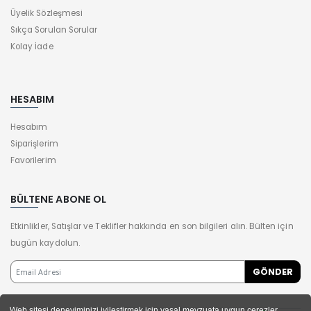
Üyelik Sözleşmesi
Sıkça Sorulan Sorular
Kolay İade
HESABIM
Hesabım
Siparişlerim
Favorilerim
BÜLTENE ABONE OL
Etkinlikler, Satışlar ve Teklifler hakkında en son bilgileri alın. Bülten için
bugün kaydolun.
Web sitesi deneyiminizi iyileştirmek için yasal mevzuata uygun çerezler