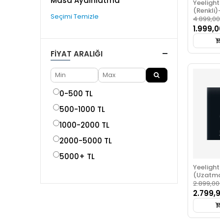
Masa Aydınlatma
Yeelight 
(Renkli)
Seçimi Temizle
4.899,00
1.999,0
FIYAT ARALIĞI
0-500 TL
500-1000 TL
1000-2000 TL
2000-5000 TL
5000+ TL
Yeelight 
(Uzatm
2.899,00
2.799,