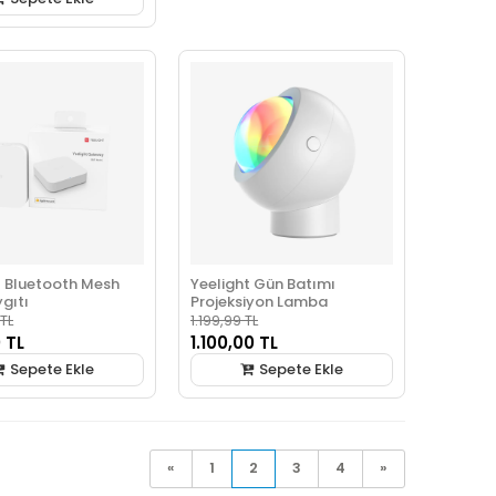
t Bluetooth Mesh
Yeelight Gün Batımı
gıtı
Projeksiyon Lamba
 TL
1.199,99 TL
 TL
1.100,00 TL
Sepete Ekle
Sepete Ekle
«
1
2
3
4
»