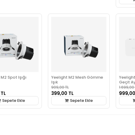
 M2 Spot Işığı
Yeelight M2 Mesh Gömme
Yeeligh
Işık
Geçit Ay
909,00 TL
1.699,00
 TL
399,00 TL
999,00
Sepete Ekle
Sepete Ekle