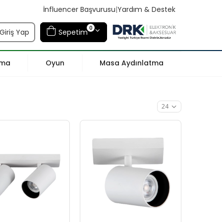
İnfluencer Başvurusu
|
Yardım & Destek
0
Giriş Yap
Sepetim
tma
Oyun
Masa Aydınlatma