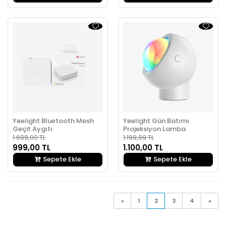
Yeelight Bluetooth Mesh
Yeelight Gün Batımı
Geçit Aygıtı
Projeksiyon Lamba
1.699,00 TL
1.199,99 TL
999,00 TL
1.100,00 TL
Sepete Ekle
Sepete Ekle
«
1
2
3
4
»