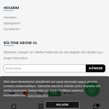
HESABIM
Hesabım
Siparişlerim
Favorilerim
BÜLTENE ABONE OL
Etkinlikler, Satışlar ve Teklifler hakkında en son bilgileri alın. Bülten için
bugün kaydolun.
Web sitesi deneyiminizi iyileştirmek için yasal mevzuata uygun çerezler
© yeelight.com.tr - Tüm Hakları Saklıdır.
(cookies) kullanmaktayız. Sitemizde kalmanız halinde çerez erişimine izin
vermiş sayılırsınız. Detaylı bilgi için Çerez Politikası sayfamızı
inceleyebilirsiniz.
Daha fazla bilgi
ANLADIM
0