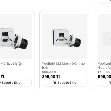
 M2 Spot Işığı
Yeelight M2 Mesh Gömme
Yeeligh
Işık
Geçit Ay
909,00 TL
1.699,00
 TL
399,00 TL
999,00
Sepete Ekle
Sepete Ekle