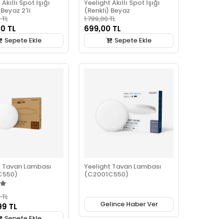
 Akıllı Spot Işığı
Yeelight Akıllı Spot Işığı
 Beyaz 2'li
(Renkli) Beyaz
 TL
1.799,00 TL
00 TL
699,00 TL
Sepete Ekle
Sepete Ekle
t Tavan Lambası
Yeelight Tavan Lambası
C550)
(C2001C550)
 TL
Gelince Haber Ver
99 TL
Sepete Ekle