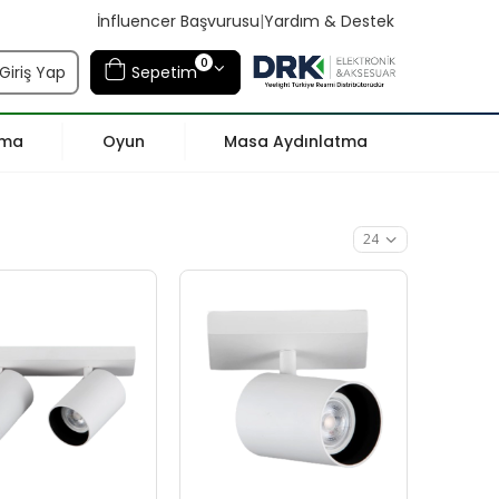
İnfluencer Başvurusu
|
Yardım & Destek
0
Giriş Yap
Sepetim
tma
Oyun
Masa Aydınlatma