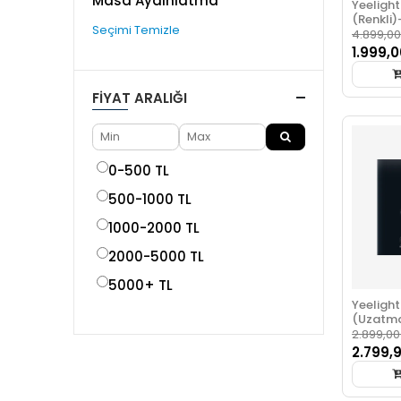
Masa Aydınlatma
Yeelight 
(Renkli)
Seçimi Temizle
4.899,00
1.999,0
FIYAT ARALIĞI
0-500 TL
500-1000 TL
1000-2000 TL
2000-5000 TL
5000+ TL
Yeelight 
(Uzatm
2.899,00
2.799,