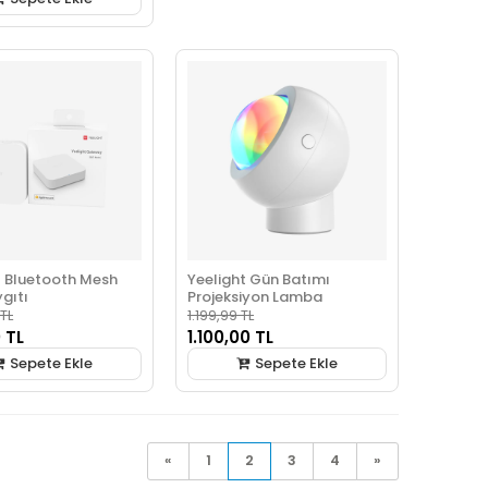
t Bluetooth Mesh
Yeelight Gün Batımı
gıtı
Projeksiyon Lamba
 TL
1.199,99 TL
 TL
1.100,00 TL
Sepete Ekle
Sepete Ekle
«
1
2
3
4
»