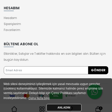
HESABIM
Hesabım
Siparişlerim
Favorilerim
BÜLTENE ABONE OL
Etkinlikler, Satışlar ve Teklifler hakkında en son bilgileri alın. Bülten için
bugün kaydolun.
Web sitesi deneyiminizi iyileştirmek için yasal mevzuata uygun çerezler
© yeelight.com.tr - Tüm Hakları Saklıdır.
(cookies) kullanmaktayız. Sitemizde kalmanız halinde çerez erişimine izin
vermiş sayılırsınız. Detaylı bilgi için Çerez Politikası sayfamızı
inceleyebilirsiniz.
Daha fazla bilgi
ANLADIM
0