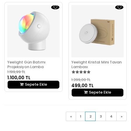
Yeelight Gün Batımı
Yeelight Kristal Mini Tavan
Projeksiyon Lamba
Lambası
1.199,99 TL
1.100,00 TL
1.399,00 TL
Sepete Ekle
499,00 TL
Sepete Ekle
«
1
2
3
4
»