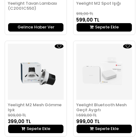
Yeelight Tavan Lambası
Yeelight M2 Spot Işığı
(C2001C550)
919,00 TL
599,00 TL
Gelince Haber Ver
Sepete Ekle
Yeelight M2 Mesh Gömme
Yeelight Bluetooth Mesh
Işık
Geçit Aygıtı
909,00 TL
1.699,00 TL
399,00 TL
999,00 TL
Sepete Ekle
Sepete Ekle