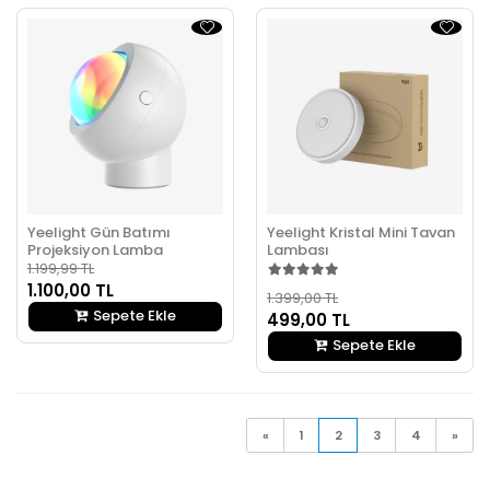
Yeelight Gün Batımı
Yeelight Kristal Mini Tavan
Projeksiyon Lamba
Lambası
1.199,99 TL
1.100,00 TL
1.399,00 TL
Sepete Ekle
499,00 TL
Sepete Ekle
«
1
2
3
4
»