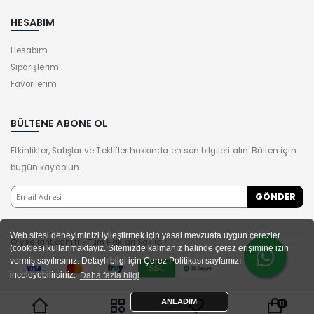
HESABIM
Hesabım
Siparişlerim
Favorilerim
BÜLTENE ABONE OL
Etkinlikler, Satışlar ve Teklifler hakkında en son bilgileri alın. Bülten için
bugün kaydolun.
Web sitesi deneyiminizi iyileştirmek için yasal mevzuata uygun çerezler
© yeelight.com.tr - Tüm Hakları Saklıdır.
(cookies) kullanmaktayız. Sitemizde kalmanız halinde çerez erişimine izin
vermiş sayılırsınız. Detaylı bilgi için Çerez Politikası sayfamızı
inceleyebilirsiniz.
Daha fazla bilgi
ANLADIM
0