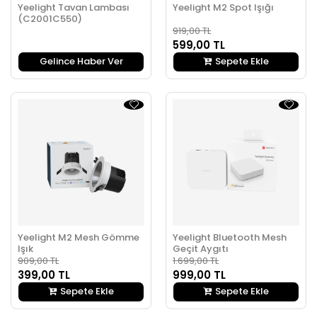
Yeelight Tavan Lambası
Yeelight M2 Spot Işığı
(C2001C550)
919,00 TL
599,00 TL
Gelince Haber Ver
Sepete Ekle
Yeelight M2 Mesh Gömme
Yeelight Bluetooth Mesh
Işık
Geçit Aygıtı
909,00 TL
1.699,00 TL
399,00 TL
999,00 TL
Sepete Ekle
Sepete Ekle