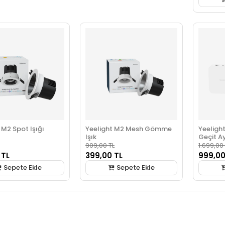
 M2 Spot Işığı
Yeelight M2 Mesh Gömme
Yeeligh
Işık
Geçit Ay
909,00 TL
1.699,00
 TL
399,00 TL
999,00
Sepete Ekle
Sepete Ekle