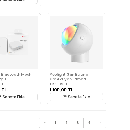
t Bluetooth Mesh
Yeelight Gün Batımı
gıtı
Projeksiyon Lamba
 TL
1.199,99 TL
 TL
1.100,00 TL
Sepete Ekle
Sepete Ekle
«
1
2
3
4
»