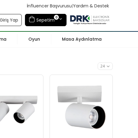
İnfluencer Başvurusu
|
Yardım & Destek
0
Giriş Yap
Sepetim
tma
Oyun
Masa Aydınlatma