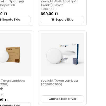
 Akıllı Spot Işığı
Yeelight Akıllı Spot Işığı
 Beyaz 2'li
(Renkli) Beyaz
 TL
1.799,00 TL
00 TL
699,00 TL
Sepete Ekle
Sepete Ekle
t Tavan Lambası
Yeelight Tavan Lambası
C550)
(C2001C550)
 TL
Gelince Haber Ver
99 TL
Sepete Ekle