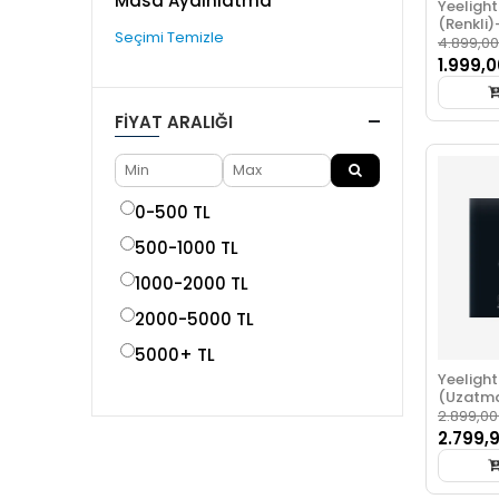
Masa Aydınlatma
Yeelight 
(Renkli)
Seçimi Temizle
4.899,00
1.999,0
FIYAT ARALIĞI
0-500 TL
500-1000 TL
1000-2000 TL
2000-5000 TL
5000+ TL
Yeelight 
(Uzatm
2.899,00
2.799,