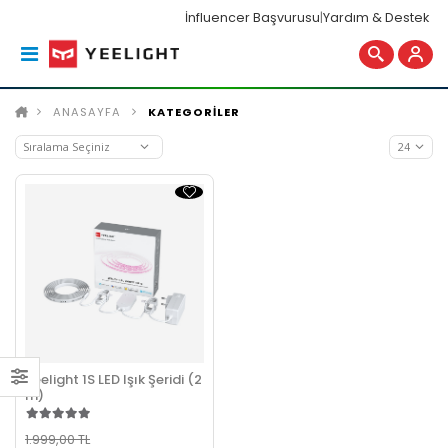
İnfluencer Başvurusu
|
Yardım & Destek
ANASAYFA
KATEGORİLER
Yeelight 1S LED Işık Şeridi (2
m)
1.999,00 TL