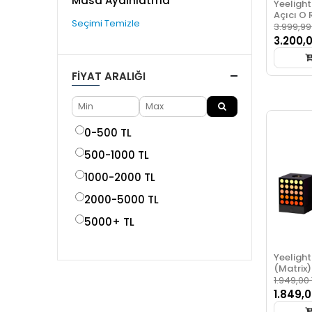
Masa Aydınlatma
Yeeligh
Açıcı O 
Seçimi Temizle
3.999,99
3.200,
FIYAT ARALIĞI
0-500 TL
500-1000 TL
1000-2000 TL
2000-5000 TL
5000+ TL
Yeelight
(Matrix)
1.949,00 
1.849,0