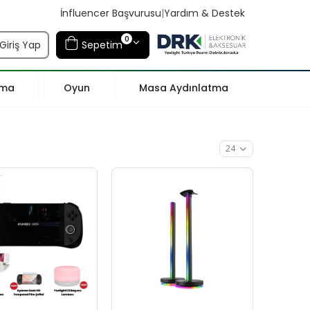
İnfluencer Başvurusu
|
Yardım & Destek
0
Giriş Yap
Sepetim
tma
Oyun
Masa Aydınlatma