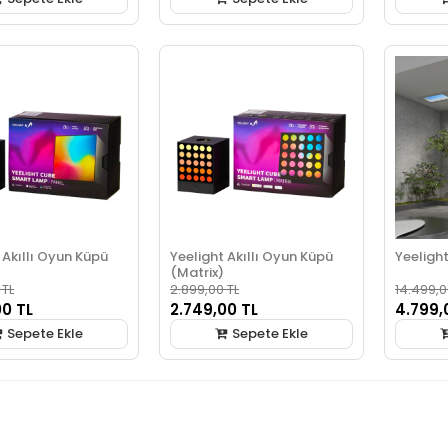
 Akıllı Oyun Küpü
Yeelight Akıllı Oyun Küpü
Yeelight
(Matrix)
 TL
2.899,00 TL
14.499,0
00 TL
2.749,00 TL
4.799,
Sepete Ekle
Sepete Ekle