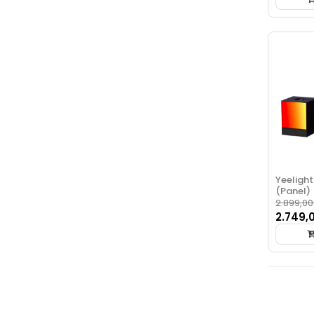
Yeelight
(Panel)
2.899,00
2.749,