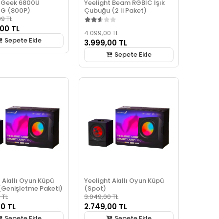
 Geek 6800U
Yeelight Beam RGBIC Işık
2G (800P)
Çubuğu (2 li Paket)
9 TL
,00 TL
4.099,00 TL
Sepete Ekle
3.999,00 TL
Sepete Ekle
 Akıllı Oyun Küpü
Yeelight Akıllı Oyun Küpü
(Genişletme Paketi)
(Spot)
 TL
3.049,00 TL
00 TL
2.749,00 TL
Sepete Ekle
Sepete Ekle