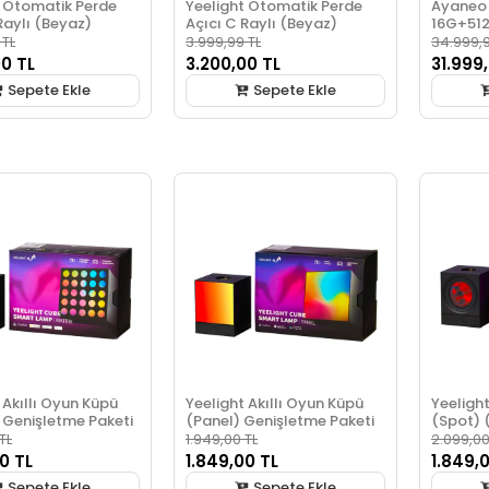
t Otomatik Perde
Yeelight Otomatik Perde
Ayaneo
Raylı (Beyaz)
Açıcı C Raylı (Beyaz)
16G+51
 TL
3.999,99 TL
34.999,9
00 TL
3.200,00 TL
31.999
Sepete Ekle
Sepete Ekle
 Akıllı Oyun Küpü
Yeelight Akıllı Oyun Küpü
Yeelight
 Genişletme Paketi
(Panel) Genişletme Paketi
(Spot) 
TL
1.949,00 TL
2.099,00
0 TL
1.849,00 TL
1.849,
Sepete Ekle
Sepete Ekle