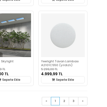
 Skylight
Yeelight Tavan Lambası
A2101C550 (yıldızlı)
0 TL
5.299,00 TL
00 TL
4.999,99 TL
Sepete Ekle
Sepete Ekle
«
1
2
3
»