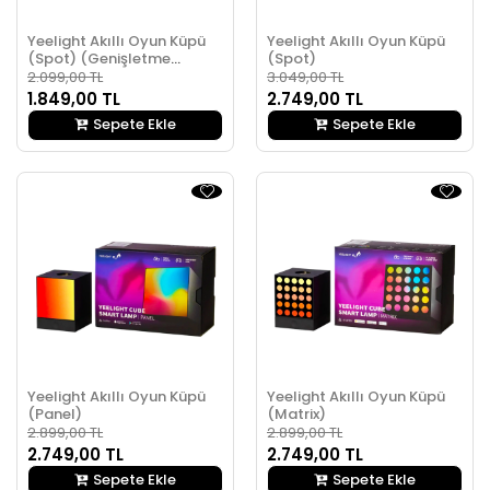
Yeelight Akıllı Oyun Küpü
Yeelight Akıllı Oyun Küpü
(Spot) (Genişletme
(Spot)
Paketi)
2.099,00 TL
3.049,00 TL
1.849,00 TL
2.749,00 TL
Sepete Ekle
Sepete Ekle
Yeelight Akıllı Oyun Küpü
Yeelight Akıllı Oyun Küpü
(Panel)
(Matrix)
2.899,00 TL
2.899,00 TL
2.749,00 TL
2.749,00 TL
Sepete Ekle
Sepete Ekle