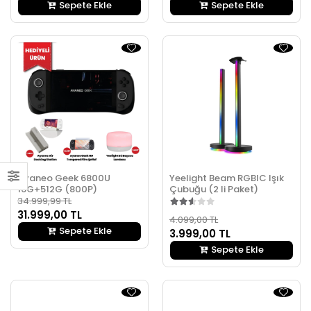
Sepete Ekle
Sepete Ekle
Ayaneo Geek 6800U
Yeelight Beam RGBIC Işık
16G+512G (800P)
Çubuğu (2 li Paket)
34.999,99 TL
31.999,00 TL
4.099,00 TL
Sepete Ekle
3.999,00 TL
Sepete Ekle