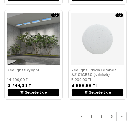
Yeelight Skylight
Yeelight Tavan Lambası
A2101C550 (yıldızlı)
14.499,00 TL
5.299,00 TL
4.799,00 TL
4.999,99 TL
Sepete Ekle
Sepete Ekle
«
1
2
3
»