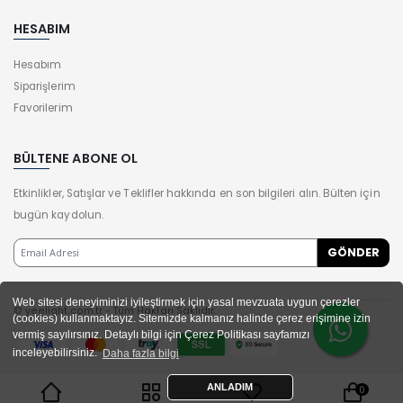
HESABIM
Hesabım
Siparişlerim
Favorilerim
BÜLTENE ABONE OL
Etkinlikler, Satışlar ve Teklifler hakkında en son bilgileri alın. Bülten için
bugün kaydolun.
Web sitesi deneyiminizi iyileştirmek için yasal mevzuata uygun çerezler
© yeelight.com.tr - Tüm Hakları Saklıdır.
(cookies) kullanmaktayız. Sitemizde kalmanız halinde çerez erişimine izin
vermiş sayılırsınız. Detaylı bilgi için Çerez Politikası sayfamızı
inceleyebilirsiniz.
Daha fazla bilgi
ANLADIM
0