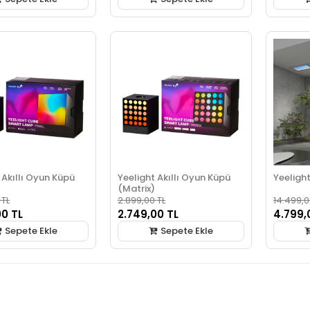
 Akıllı Oyun Küpü
Yeelight Akıllı Oyun Küpü
Yeelight
(Matrix)
 TL
2.899,00 TL
14.499,0
00 TL
2.749,00 TL
4.799,
Sepete Ekle
Sepete Ekle