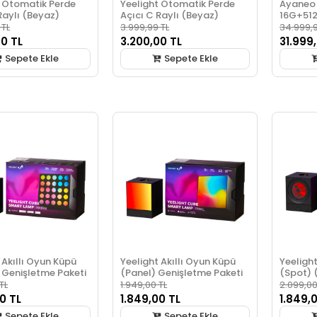
t Otomatik Perde
Yeelight Otomatik Perde
Ayaneo
Raylı (Beyaz)
Açıcı C Raylı (Beyaz)
16G+51
 TL
3.999,99 TL
34.999,9
00 TL
3.200,00 TL
31.999
Sepete Ekle
Sepete Ekle
 Akıllı Oyun Küpü
Yeelight Akıllı Oyun Küpü
Yeelight
 Genişletme Paketi
(Panel) Genişletme Paketi
(Spot) 
TL
1.949,00 TL
2.099,00
0 TL
1.849,00 TL
1.849,
Sepete Ekle
Sepete Ekle