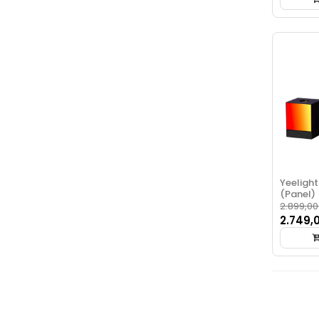
Yeelight
(Panel)
2.899,00
2.749,