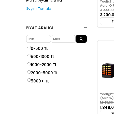
Masa Aydınlatma
Yeeligh
Açıcı O 
Seçimi Temizle
3.999,99
3.200,
FIYAT ARALIĞI
0-500 TL
500-1000 TL
1000-2000 TL
2000-5000 TL
5000+ TL
Yeelight
(Matrix)
1.949,00 
1.849,0