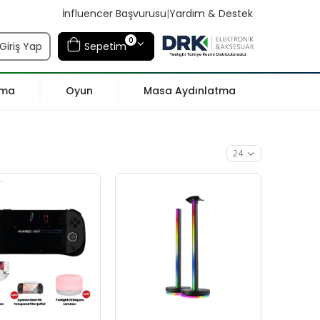
İnfluencer Başvurusu
|
Yardım & Destek
0
Giriş Yap
Sepetim
tma
Oyun
Masa Aydınlatma