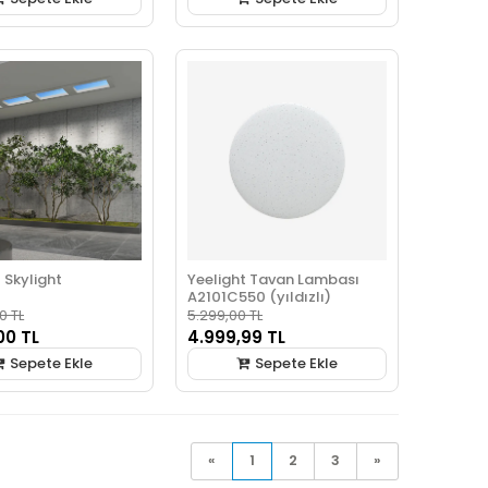
 Skylight
Yeelight Tavan Lambası
A2101C550 (yıldızlı)
0 TL
5.299,00 TL
00 TL
4.999,99 TL
Sepete Ekle
Sepete Ekle
«
1
2
3
»