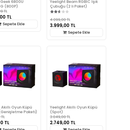
 Geek 6800U
Yeelight Beam RGBIC Işık
2G (800P)
Çubuğu (2 li Paket)
9 TL
,00 TL
4.099,00 TL
Sepete Ekle
3.999,00 TL
Sepete Ekle
 Akıllı Oyun Küpü
Yeelight Akıllı Oyun Küpü
(Genişletme Paketi)
(Spot)
 TL
3.049,00 TL
00 TL
2.749,00 TL
Sepete Ekle
Sepete Ekle