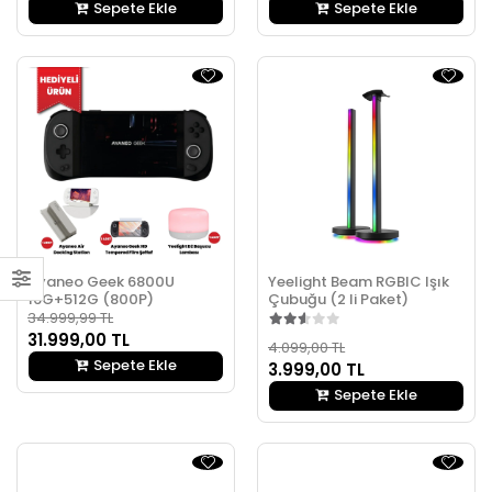
Sepete Ekle
Sepete Ekle
Ayaneo Geek 6800U
Yeelight Beam RGBIC Işık
16G+512G (800P)
Çubuğu (2 li Paket)
34.999,99 TL
31.999,00 TL
4.099,00 TL
Sepete Ekle
3.999,00 TL
Sepete Ekle