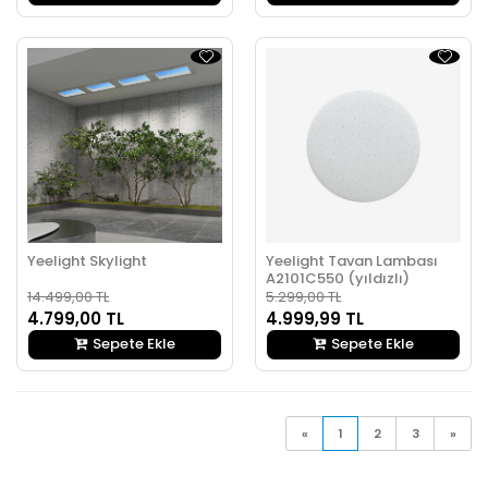
Yeelight Skylight
Yeelight Tavan Lambası
A2101C550 (yıldızlı)
14.499,00 TL
5.299,00 TL
4.799,00 TL
4.999,99 TL
Sepete Ekle
Sepete Ekle
«
1
2
3
»