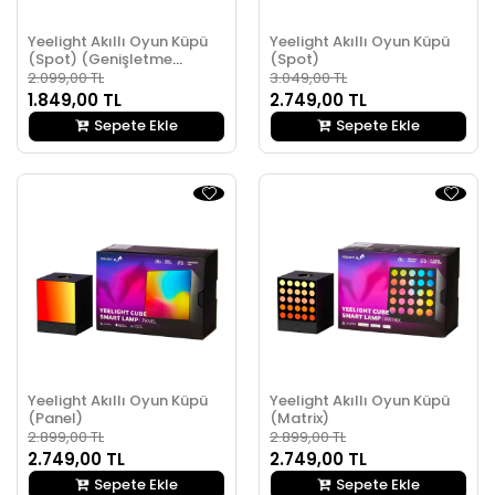
Yeelight Akıllı Oyun Küpü
Yeelight Akıllı Oyun Küpü
(Spot) (Genişletme
(Spot)
Paketi)
2.099,00 TL
3.049,00 TL
1.849,00 TL
2.749,00 TL
Sepete Ekle
Sepete Ekle
Yeelight Akıllı Oyun Küpü
Yeelight Akıllı Oyun Küpü
(Panel)
(Matrix)
2.899,00 TL
2.899,00 TL
2.749,00 TL
2.749,00 TL
Sepete Ekle
Sepete Ekle