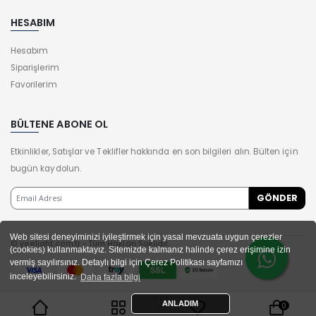
HESABIM
Hesabım
Siparişlerim
Favorilerim
BÜLTENE ABONE OL
Etkinlikler, Satışlar ve Teklifler hakkında en son bilgileri alın. Bülten için
bugün kaydolun.
Web sitesi deneyiminizi iyileştirmek için yasal mevzuata uygun çerezler
© yeelight.com.tr - Tüm Hakları Saklıdır.
(cookies) kullanmaktayız. Sitemizde kalmanız halinde çerez erişimine izin
vermiş sayılırsınız. Detaylı bilgi için Çerez Politikası sayfamızı
inceleyebilirsiniz.
Daha fazla bilgi
ANLADIM
0