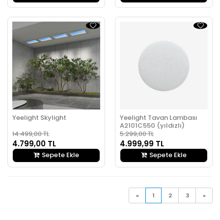
Yeelight Skylight
Yeelight Tavan Lambası
A2101C550 (yıldızlı)
14.499,00 TL
5.299,00 TL
4.799,00 TL
4.999,99 TL
Sepete Ekle
Sepete Ekle
«
1
2
3
»