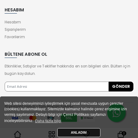
HESABIM
Hesabım
Siparişlerim
Favorilerim
BÜLTENE ABONE OL
Etkinlikler, Satışlar ve Teklifler hakkında en son bilgileri alın. Bülten için
bugün kaydolun.
Web sitesi deneyiminizi iyileştirmek için yasal mevzuata uygun çerezler
© yeelight.com.tr - Tüm Hakları Saklıdır.
(cookies) kullanmaktayız. Sitemizde kalmanız halinde çerez erişimine izin
vermiş sayılırsınız. Detaylı bilgi için Çerez Politikası sayfamızı
inceleyebilirsiniz.
Daha fazla bilgi
ANLADIM
0