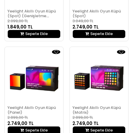
Yeelight Akıllı Oyun Küpü
Yeelight Akıllı Oyun Küpü
(Spot) (Genişletme
(Spot)
Paketi)
2.099,00 TL
3.049,00 TL
1.849,00 TL
2.749,00 TL
Sepete Ekle
Sepete Ekle
Yeelight Akıllı Oyun Küpü
Yeelight Akıllı Oyun Küpü
(Panel)
(Matrix)
2.899,00 TL
2.899,00 TL
2.749,00 TL
2.749,00 TL
Sepete Ekle
Sepete Ekle