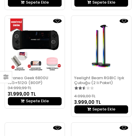
Sepete Ekle
Sepete Ekle
Ayaneo Geek 6800U
Yeelight Beam RGBIC Işık
16G+512G (800P)
Çubuğu (2 li Paket)
34.999,99 TL
31.999,00 TL
4.099,00 TL
Sepete Ekle
3.999,00 TL
Sepete Ekle