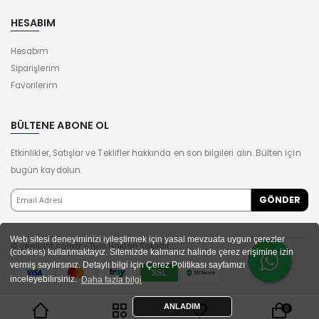
HESABIM
Hesabım
Siparişlerim
Favorilerim
BÜLTENE ABONE OL
Etkinlikler, Satışlar ve Teklifler hakkında en son bilgileri alın. Bülten için
bugün kaydolun.
Web sitesi deneyiminizi iyileştirmek için yasal mevzuata uygun çerezler
© yeelight.com.tr - Tüm Hakları Saklıdır.
(cookies) kullanmaktayız. Sitemizde kalmanız halinde çerez erişimine izin
vermiş sayılırsınız. Detaylı bilgi için Çerez Politikası sayfamızı
inceleyebilirsiniz.
Daha fazla bilgi
ANLADIM
0