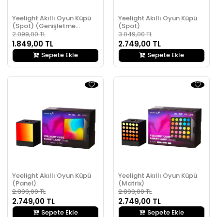
Yeelight Akıllı Oyun Küpü
Yeelight Akıllı Oyun Küpü
(Spot) (Genişletme
(Spot)
Paketi)
2.099,00 TL
3.049,00 TL
1.849,00 TL
2.749,00 TL
Sepete Ekle
Sepete Ekle
Yeelight Akıllı Oyun Küpü
Yeelight Akıllı Oyun Küpü
(Panel)
(Matrix)
2.899,00 TL
2.899,00 TL
2.749,00 TL
2.749,00 TL
Sepete Ekle
Sepete Ekle