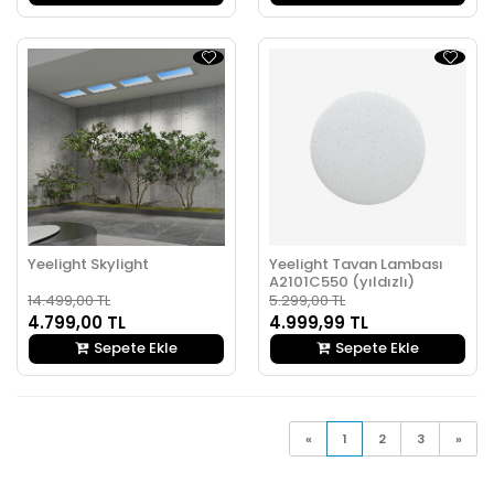
Yeelight Skylight
Yeelight Tavan Lambası
A2101C550 (yıldızlı)
14.499,00 TL
5.299,00 TL
4.799,00 TL
4.999,99 TL
Sepete Ekle
Sepete Ekle
«
1
2
3
»