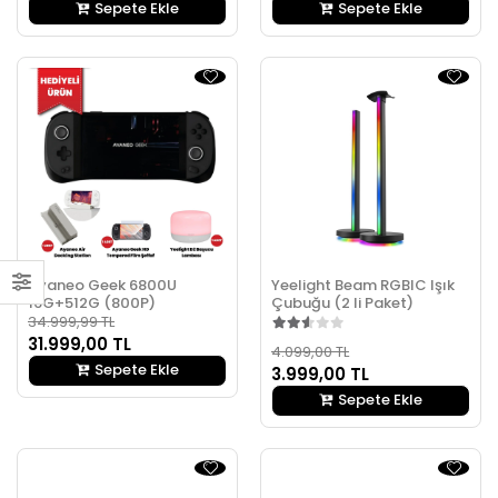
Sepete Ekle
Sepete Ekle
Ayaneo Geek 6800U
Yeelight Beam RGBIC Işık
16G+512G (800P)
Çubuğu (2 li Paket)
34.999,99 TL
31.999,00 TL
4.099,00 TL
Sepete Ekle
3.999,00 TL
Sepete Ekle