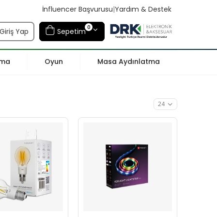
İnfluencer Başvurusu
|
Yardım & Destek
0
Giriş Yap
Sepetim
tma
Oyun
Masa Aydınlatma