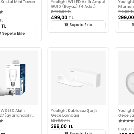
 Kristal Mini Tavan
Yeelight W1 LED Akıllı Ampul
Yeelight
ı
GU10 (Beyaz) (4 Adet)
Filamen
2.799,00 TL
719,00 TL
499,00 TL
299,00
TL
Sepete Ekle
 TL
Sepete Ekle
 W3 LED Akıllı
Yeelight Kablosuz Şarjlı
Yeelight
27(ayarlanabilir
Gece Lambası
Gece L
1.299,00 TL
399,00 TL
L
619,00 T
Sepete Ekle