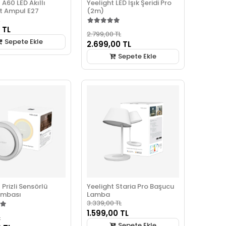
 A60 LED Akıllı
Yeelight LED Işık Şeridi Pro
t Ampul E27
(2m)
 TL
2.799,00 TL
Sepete Ekle
2.699,00 TL
Sepete Ekle
 Prizli Sensörlü
Yeelight Staria Pro Başucu
ambası
Lamba
3.339,00 TL
1.599,00 TL
L
Sepete Ekle