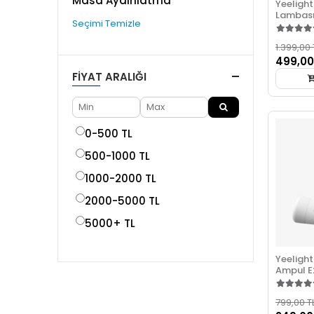
Masa Aydınlatma
Yeelight
Lambas
Seçimi Temizle
1.399,00 
499,00
FIYAT ARALIĞI
0-500 TL
500-1000 TL
1000-2000 TL
2000-5000 TL
5000+ TL
Yeelight
Ampul E
sarı)
799,00 T