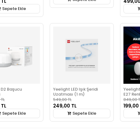
 TL
499,00
Sepete Ekle
t D2 Başucu
Yeelight LED Işık Şeridi
Yeelight
ı
Uzatması (1 m)
E27 Renk
Gerekli)
 TL
549,00 TL
849,00 T
 TL
249,00 TL
199,00
Sepete Ekle
Sepete Ekle