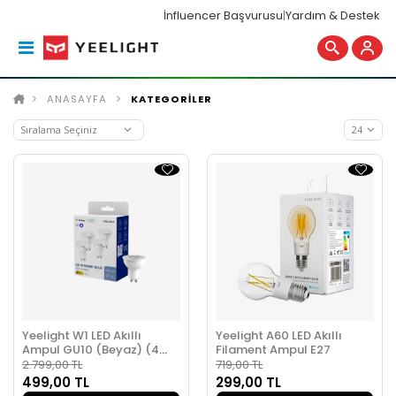
İnfluencer Başvurusu
|
Yardım & Destek
ANASAYFA
KATEGORİLER
Yeelight W1 LED Akıllı
Yeelight A60 LED Akıllı
Ampul GU10 (Beyaz) (4
Filament Ampul E27
Adet)
2.799,00 TL
719,00 TL
499,00 TL
299,00 TL