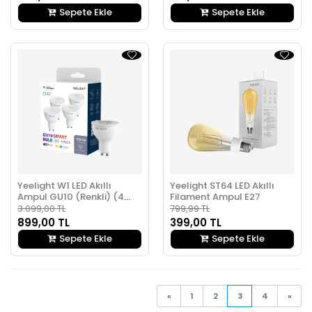
Sepete Ekle
Sepete Ekle
Yeelight W1 LED Akıllı
Yeelight ST64 LED Akıllı
Ampul GU10 (Renkli) (4
Filament Ampul E27
Adet)
3.099,00 TL
799,99 TL
899,00 TL
399,00 TL
Sepete Ekle
Sepete Ekle
«
1
2
3
4
»