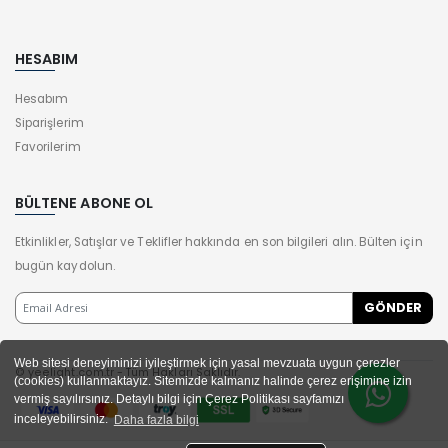
HESABIM
Hesabım
Siparişlerim
Favorilerim
BÜLTENE ABONE OL
Etkinlikler, Satışlar ve Teklifler hakkında en son bilgileri alın. Bülten için
bugün kaydolun.
Web sitesi deneyiminizi iyileştirmek için yasal mevzuata uygun çerezler
© yeelight.com.tr - Tüm Hakları Saklıdır.
(cookies) kullanmaktayız. Sitemizde kalmanız halinde çerez erişimine izin
vermiş sayılırsınız. Detaylı bilgi için Çerez Politikası sayfamızı
inceleyebilirsiniz.
Daha fazla bilgi