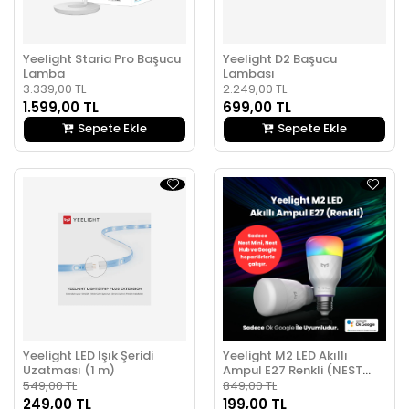
Yeelight Staria Pro Başucu
Yeelight D2 Başucu
Lamba
Lambası
3.339,00 TL
2.249,00 TL
1.599,00 TL
699,00 TL
Sepete Ekle
Sepete Ekle
Yeelight LED Işık Şeridi
Yeelight M2 LED Akıllı
Uzatması (1 m)
Ampul E27 Renkli (NEST
Cihazı Gerekli)
549,00 TL
849,00 TL
249,00 TL
199,00 TL