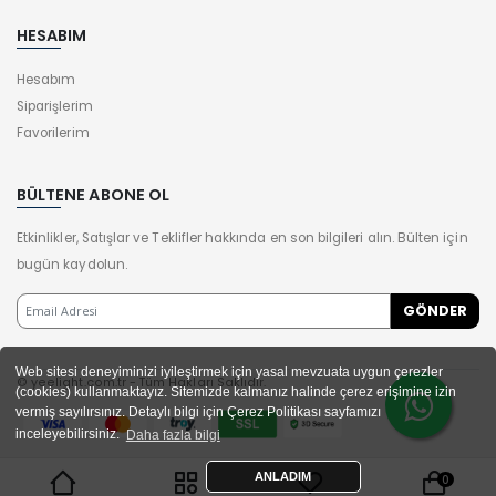
HESABIM
Hesabım
Siparişlerim
Favorilerim
BÜLTENE ABONE OL
Etkinlikler, Satışlar ve Teklifler hakkında en son bilgileri alın. Bülten için
bugün kaydolun.
Web sitesi deneyiminizi iyileştirmek için yasal mevzuata uygun çerezler
© yeelight.com.tr - Tüm Hakları Saklıdır.
(cookies) kullanmaktayız. Sitemizde kalmanız halinde çerez erişimine izin
vermiş sayılırsınız. Detaylı bilgi için Çerez Politikası sayfamızı
inceleyebilirsiniz.
Daha fazla bilgi
ANLADIM
0