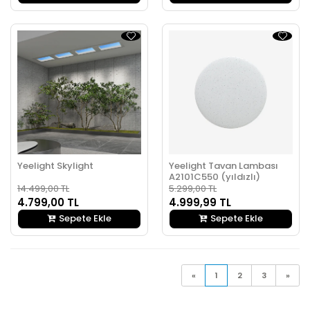
Yeelight Skylight
Yeelight Tavan Lambası
A2101C550 (yıldızlı)
14.499,00 TL
5.299,00 TL
4.799,00 TL
4.999,99 TL
Sepete Ekle
Sepete Ekle
«
1
2
3
»