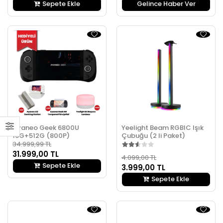
Sepete Ekle
Gelince Haber Ver
Ayaneo Geek 6800U
Yeelight Beam RGBIC Işık
16G+512G (800P)
Çubuğu (2 li Paket)
34.999,99 TL
31.999,00 TL
4.099,00 TL
Sepete Ekle
3.999,00 TL
Sepete Ekle