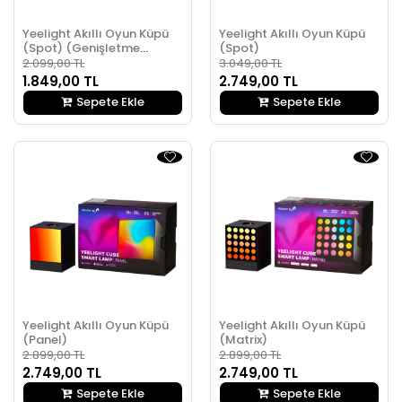
Yeelight Akıllı Oyun Küpü
Yeelight Akıllı Oyun Küpü
(Spot) (Genişletme
(Spot)
Paketi)
2.099,00 TL
3.049,00 TL
1.849,00 TL
2.749,00 TL
Sepete Ekle
Sepete Ekle
Yeelight Akıllı Oyun Küpü
Yeelight Akıllı Oyun Küpü
(Panel)
(Matrix)
2.899,00 TL
2.899,00 TL
2.749,00 TL
2.749,00 TL
Sepete Ekle
Sepete Ekle