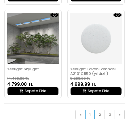
Yeelight Skylight
Yeelight Tavan Lambası
A2101C550 (yıldızlı)
14.499,00 TL
5.299,00 TL
4.799,00 TL
4.999,99 TL
Sepete Ekle
Sepete Ekle
«
1
2
3
»