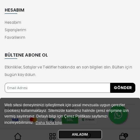
HESABIM
Hesabım
Siparişlerim
Favorilerim
BÜLTENE ABONE OL
Etkinlikler, Satışlar ve Teklifler hakkında en son bilgileri alın. Bülten için
bugün kaydolun.
Web sitesi deneyiminizi iyileştirmek için yasal mevzuata uygun çerezler
© yeelight.com.tr - Tüm Hakları Saklıdır.
(cookies) kullanmaktayız. Sitemizde kalmanız halinde çerez erişimine izin
vermiş sayılırsınız. Detaylı bilgi için Çerez Politikası sayfamızı
inceleyebilirsiniz.
Daha fazla bilgi
ANLADIM
0