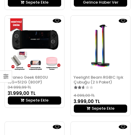
Sepete Ekle
Gelince Haber Ver
Ayaneo Geek 6800U
Yeelight Beam RGBIC Işık
16G+512G (800P)
Çubuğu (2 li Paket)
34.999,99 TL
31.999,00 TL
4.099,00 TL
Sepete Ekle
3.999,00 TL
Sepete Ekle