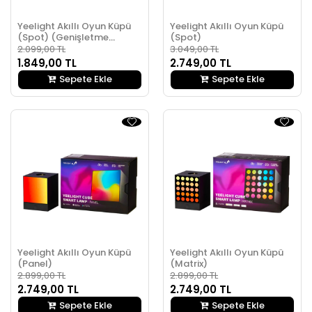
Yeelight Akıllı Oyun Küpü
Yeelight Akıllı Oyun Küpü
(Spot) (Genişletme
(Spot)
Paketi)
2.099,00 TL
3.049,00 TL
1.849,00 TL
2.749,00 TL
Sepete Ekle
Sepete Ekle
Yeelight Akıllı Oyun Küpü
Yeelight Akıllı Oyun Küpü
(Panel)
(Matrix)
2.899,00 TL
2.899,00 TL
2.749,00 TL
2.749,00 TL
Sepete Ekle
Sepete Ekle