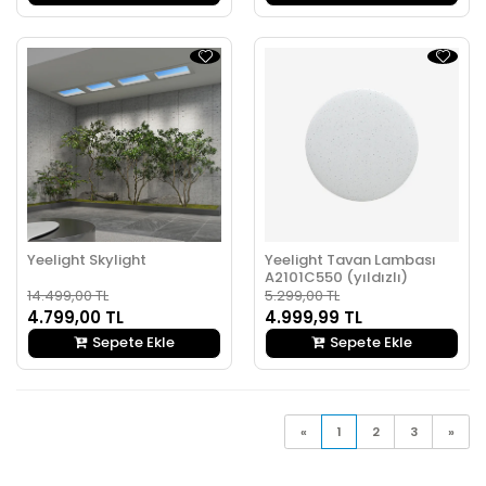
Yeelight Skylight
Yeelight Tavan Lambası
A2101C550 (yıldızlı)
14.499,00 TL
5.299,00 TL
4.799,00 TL
4.999,99 TL
Sepete Ekle
Sepete Ekle
«
1
2
3
»