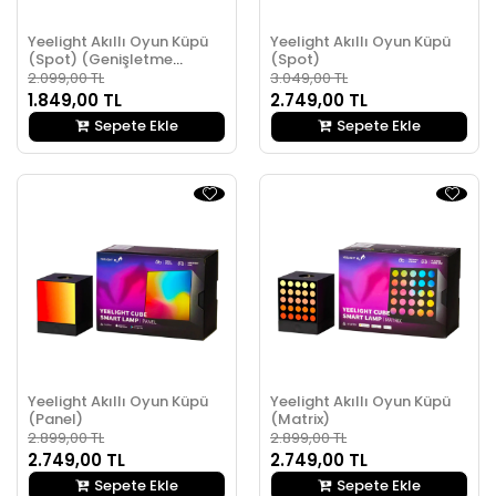
Yeelight Akıllı Oyun Küpü
Yeelight Akıllı Oyun Küpü
(Spot) (Genişletme
(Spot)
Paketi)
2.099,00 TL
3.049,00 TL
1.849,00 TL
2.749,00 TL
Sepete Ekle
Sepete Ekle
Yeelight Akıllı Oyun Küpü
Yeelight Akıllı Oyun Küpü
(Panel)
(Matrix)
2.899,00 TL
2.899,00 TL
2.749,00 TL
2.749,00 TL
Sepete Ekle
Sepete Ekle