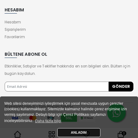
HESABIM
Hesabım
Siparişlerim
Favorilerim
BÜLTENE ABONE OL
Etkinlikler, Satışlar ve Teklifler hakkında en son bilgileri alın. Bülten için
bugün kaydolun.
Web sitesi deneyiminizi iyileştirmek için yasal mevzuata uygun çerezler
© yeelight.com.tr - Tüm Hakları Saklıdır.
(cookies) kullanmaktayız. Sitemizde kalmanız halinde çerez erişimine izin
vermiş sayılırsınız. Detaylı bilgi için Çerez Politikası sayfamızı
inceleyebilirsiniz.
Daha fazla bilgi
ANLADIM
0