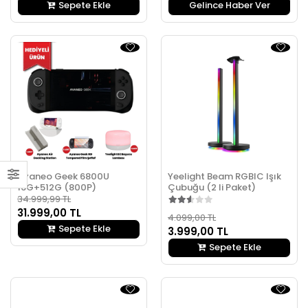
Sepete Ekle
Gelince Haber Ver
Ayaneo Geek 6800U
Yeelight Beam RGBIC Işık
16G+512G (800P)
Çubuğu (2 li Paket)
34.999,99 TL
31.999,00 TL
4.099,00 TL
Sepete Ekle
3.999,00 TL
Sepete Ekle