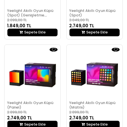
Yeelight Akıllı Oyun Küpü
Yeelight Akıllı Oyun Küpü
(Spot) (Genişletme
(Spot)
Paketi)
2.099,00 TL
3.049,00 TL
1.849,00 TL
2.749,00 TL
Sepete Ekle
Sepete Ekle
Yeelight Akıllı Oyun Küpü
Yeelight Akıllı Oyun Küpü
(Panel)
(Matrix)
2.899,00 TL
2.899,00 TL
2.749,00 TL
2.749,00 TL
Sepete Ekle
Sepete Ekle