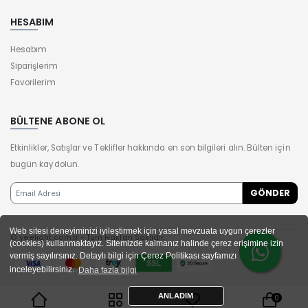
HESABIM
Hesabım
Siparişlerim
Favorilerim
BÜLTENE ABONE OL
Etkinlikler, Satışlar ve Teklifler hakkında en son bilgileri alın. Bülten için
bugün kaydolun.
Web sitesi deneyiminizi iyileştirmek için yasal mevzuata uygun çerezler
© yeelight.com.tr - Tüm Hakları Saklıdır.
(cookies) kullanmaktayız. Sitemizde kalmanız halinde çerez erişimine izin
vermiş sayılırsınız. Detaylı bilgi için Çerez Politikası sayfamızı
inceleyebilirsiniz.
Daha fazla bilgi
ANLADIM
0