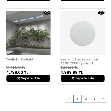
Yeelight Skylight
Yeelight Tavan Lambası
A2101C550 (yıldızlı)
14.499,00 TL
5.299,00 TL
4.799,00 TL
4.999,99 TL
Sepete Ekle
Sepete Ekle
«
1
2
3
»