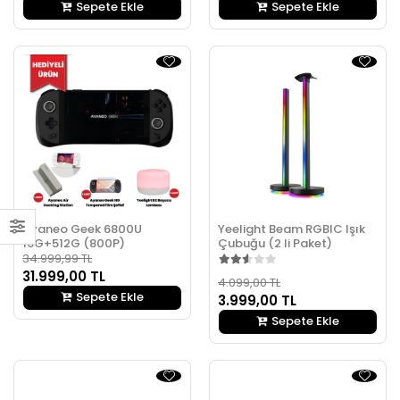
Sepete Ekle
Sepete Ekle
Ayaneo Geek 6800U
Yeelight Beam RGBIC Işık
16G+512G (800P)
Çubuğu (2 li Paket)
34.999,99 TL
31.999,00 TL
4.099,00 TL
Sepete Ekle
3.999,00 TL
Sepete Ekle