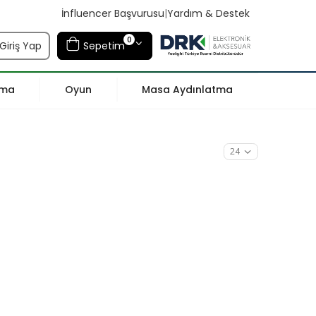
İnfluencer Başvurusu
|
Yardım & Destek
0
Giriş Yap
Sepetim
tma
Oyun
Masa Aydınlatma