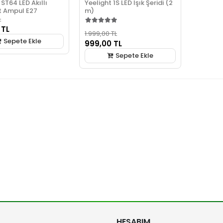
 ST64 LED Akıllı
Yeelight 1S LED Işık Şeridi (2
t Ampul E27
m)
L
 TL
1.999,00 TL
Sepete Ekle
999,00 TL
Sepete Ekle
HESABIM