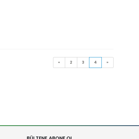
«
2
3
4
»
BÜLTENE ABONE OL