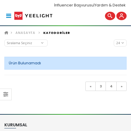
İnfluencer Başvurusu
|
Yardım & Destek
ANASAYFA
KATEGORİLER
Ürün Bulunamadı
«
3
4
»
KURUMSAL