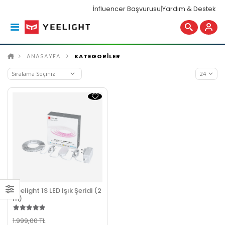
İnfluencer Başvurusu
|
Yardım & Destek
ANASAYFA
KATEGORİLER
Yeelight 1S LED Işık Şeridi (2
m)
1.999,00 TL