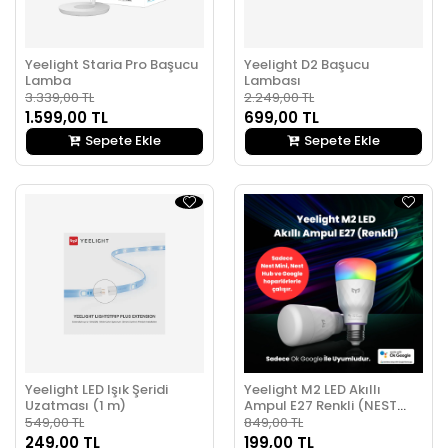
Yeelight Staria Pro Başucu
Yeelight D2 Başucu
Lamba
Lambası
3.339,00 TL
2.249,00 TL
1.599,00 TL
699,00 TL
Sepete Ekle
Sepete Ekle
Yeelight LED Işık Şeridi
Yeelight M2 LED Akıllı
Uzatması (1 m)
Ampul E27 Renkli (NEST
Cihazı Gerekli)
549,00 TL
849,00 TL
249,00 TL
199,00 TL