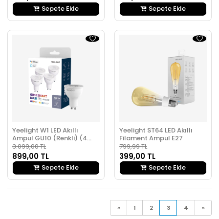
Sepete Ekle
Sepete Ekle
Yeelight W1 LED Akıllı
Yeelight ST64 LED Akıllı
Ampul GU10 (Renkli) (4
Filament Ampul E27
Adet)
3.099,00 TL
799,99 TL
899,00 TL
399,00 TL
Sepete Ekle
Sepete Ekle
«
1
2
3
4
»