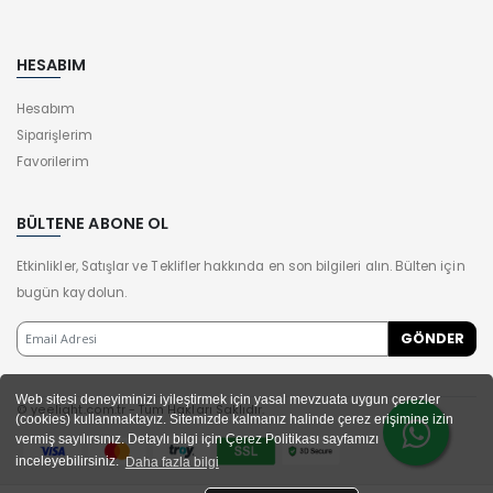
HESABIM
Hesabım
Siparişlerim
Favorilerim
BÜLTENE ABONE OL
Etkinlikler, Satışlar ve Teklifler hakkında en son bilgileri alın. Bülten için
bugün kaydolun.
Web sitesi deneyiminizi iyileştirmek için yasal mevzuata uygun çerezler
© yeelight.com.tr - Tüm Hakları Saklıdır.
(cookies) kullanmaktayız. Sitemizde kalmanız halinde çerez erişimine izin
vermiş sayılırsınız. Detaylı bilgi için Çerez Politikası sayfamızı
inceleyebilirsiniz.
Daha fazla bilgi