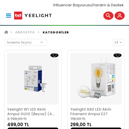
İnfluencer Başvurusu
|
Yardım & Destek
ANASAYFA
KATEGORİLER
Yeelight W1 LED Akıllı
Yeelight A60 LED Akıllı
Ampul GU10 (Beyaz) (4
Filament Ampul E27
Adet)
2.799,00 TL
719,00 TL
499,00 TL
299,00 TL