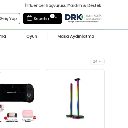
İnfluencer Başvurusu
|
Yardım & Destek
0
Giriş Yap
Sepetim
tma
Oyun
Masa Aydınlatma