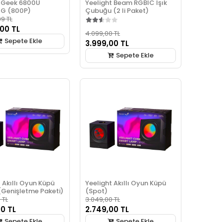
 Geek 6800U
Yeelight Beam RGBIC Işık
2G (800P)
Çubuğu (2 li Paket)
9 TL
,00 TL
4.099,00 TL
Sepete Ekle
3.999,00 TL
Sepete Ekle
 Akıllı Oyun Küpü
Yeelight Akıllı Oyun Küpü
(Genişletme Paketi)
(Spot)
 TL
3.049,00 TL
00 TL
2.749,00 TL
Sepete Ekle
Sepete Ekle