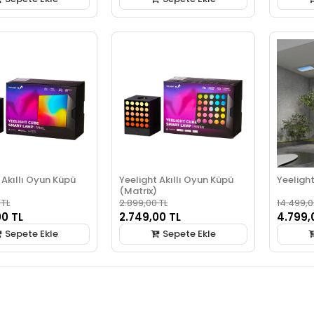
 Akıllı Oyun Küpü
Yeelight Akıllı Oyun Küpü
Yeelight
(Matrix)
 TL
2.899,00 TL
14.499,0
00 TL
2.749,00 TL
4.799,
Sepete Ekle
Sepete Ekle