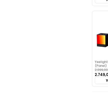
Yeelight
(Panel)
2.899,00
2.749,