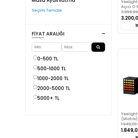
Masa Aydınlatma
Yeeligh
Açıcı O 
Seçimi Temizle
3.999,99
3.200,
FIYAT ARALIĞI
0-500 TL
500-1000 TL
1000-2000 TL
2000-5000 TL
5000+ TL
Yeelight
(Matrix)
1.949,00 
1.849,0