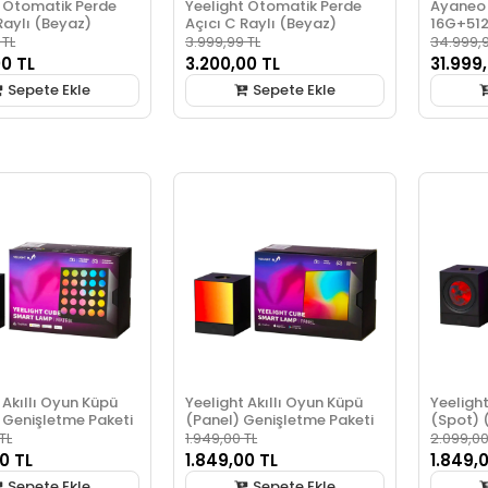
t Otomatik Perde
Yeelight Otomatik Perde
Ayaneo
Raylı (Beyaz)
Açıcı C Raylı (Beyaz)
16G+51
 TL
3.999,99 TL
34.999,9
00 TL
3.200,00 TL
31.999
Sepete Ekle
Sepete Ekle
 Akıllı Oyun Küpü
Yeelight Akıllı Oyun Küpü
Yeelight
 Genişletme Paketi
(Panel) Genişletme Paketi
(Spot) 
TL
1.949,00 TL
2.099,00
0 TL
1.849,00 TL
1.849,
Sepete Ekle
Sepete Ekle