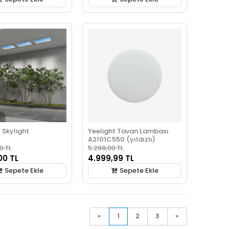
 Skylight
Yeelight Tavan Lambası
A2101C550 (yıldızlı)
0 TL
5.299,00 TL
00 TL
4.999,99 TL
Sepete Ekle
Sepete Ekle
«
1
2
3
»