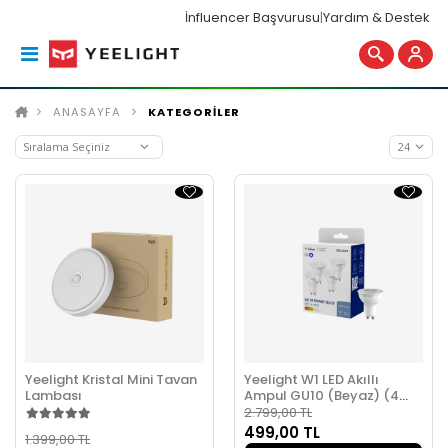
İnfluencer Başvurusu
|
Yardım & Destek
ANASAYFA
KATEGORİLER
Yeelight Kristal Mini Tavan
Yeelight W1 LED Akıllı
Lambası
Ampul GU10 (Beyaz) (4
Adet)
2.799,00 TL
499,00 TL
1.399,00 TL