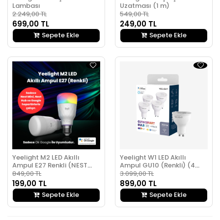
Lambası
Uzatması (1 m)
2.249,00 TL
549,00 TL
699,00 TL
249,00 TL
Sepete Ekle
Sepete Ekle
Yeelight M2 LED Akıllı
Yeelight W1 LED Akıllı
Ampul E27 Renkli (NEST
Ampul GU10 (Renkli) (4
Cihazı Gerekli)
Adet)
849,00 TL
3.099,00 TL
199,00 TL
899,00 TL
Sepete Ekle
Sepete Ekle