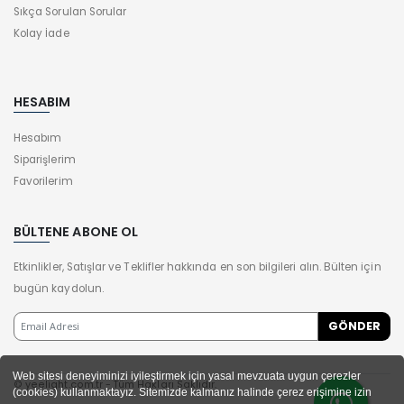
Sıkça Sorulan Sorular
Kolay İade
HESABIM
Hesabım
Siparişlerim
Favorilerim
BÜLTENE ABONE OL
Etkinlikler, Satışlar ve Teklifler hakkında en son bilgileri alın. Bülten için
bugün kaydolun.
Web sitesi deneyiminizi iyileştirmek için yasal mevzuata uygun çerezler
© yeelight.com.tr - Tüm Hakları Saklıdır.
(cookies) kullanmaktayız. Sitemizde kalmanız halinde çerez erişimine izin