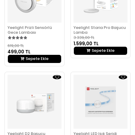
Yeelight Prizli Sensörlü
Yeelight Staria Pro Başucu
Gece Lambası
Lamba
3.339,00 TL
1.599,00 TL
619,00 TL
Sepete Ekle
499,00 TL
Sepete Ekle
Yeelight D2 Başucu
Yeelight LED Işık Şeridi